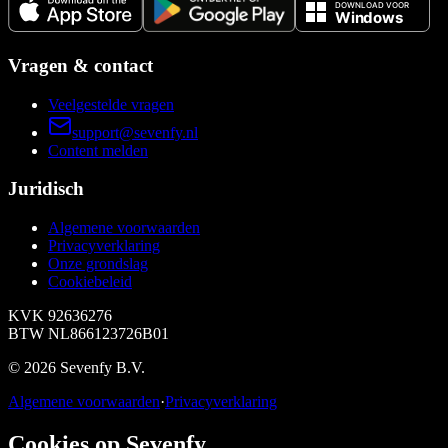
Vragen & contact
Veelgestelde vragen
support@sevenfy.nl
Content melden
Juridisch
Algemene voorwaarden
Privacyverklaring
Onze grondslag
Cookiebeleid
KVK
92636276
BTW
NL866123726B01
©
2026
Sevenfy B.V.
Algemene voorwaarden
·
Privacyverklaring
Cookies op Sevenfy