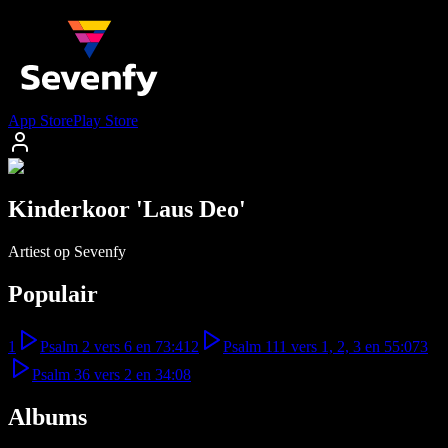
App Store
Play Store
Kinderkoor 'Laus Deo'
Artiest op Sevenfy
Populair
1
Psalm 2 vers 6 en 7
3:41
2
Psalm 111 vers 1, 2, 3 en 5
5:07
3
Psalm 36 vers 2 en 3
4:08
Albums