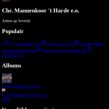
Chr. Mannenkoor 't Harde e.o.
Artiest op Sevenfy
Populair
1
O, hoe heerlijk
3:27
2
In His Love
3:55
3
Nimmer blonk
een schoner lied
3:54
4
Nog altijd wordt verteld
4:58
5
Kerstlied
3:33
Albums
Nu zijt wellekome - Live
Chr. Mannenkoor 't Harde e.o.
2024