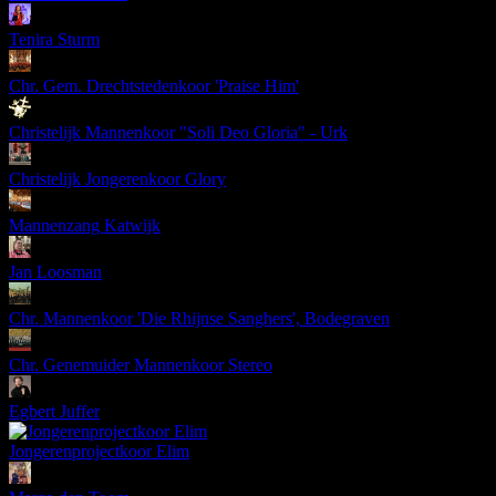
Tenira Sturm
Chr. Gem. Drechtstedenkoor 'Praise Him'
Christelijk Mannenkoor "Soli Deo Gloria" - Urk
Christelijk Jongerenkoor Glory
Mannenzang Katwijk
Jan Loosman
Chr. Mannenkoor 'Die Rhijnse Sanghers', Bodegraven
Chr. Genemuider Mannenkoor Stereo
Egbert Juffer
Jongerenprojectkoor Elim