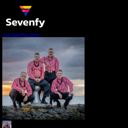
App Store
Play Store