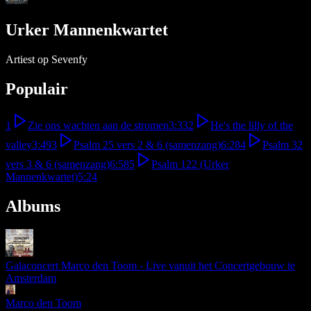
Urker Mannenkwartet
Artiest op Sevenfy
Populair
1
Zie ons wachten aan de stromen
3:33
2
He's the lilly of the
valley
3:49
3
Psalm 25 vers 2 & 6 (samenzang)
6:28
4
Psalm 32
vers 3 & 6 (samenzang)
6:58
5
Psalm 122 (Urker
Mannenkwartet)
5:24
Albums
Galaconcert Marco den Toom - Live vanuit het Concertgebouw te
Amsterdam
Marco den Toom