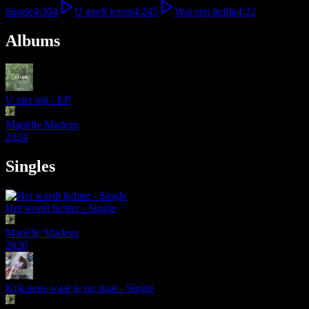
Single
4:30
4
U geeft leven
4:24
5
Wat een liefde
4:22
Albums
U ziet mij - EP
Mariëlle Madern
2024
Singles
Het wordt lichter - Single
Mariëlle Madern
2026
Kijk eens waar je nu staat - Single