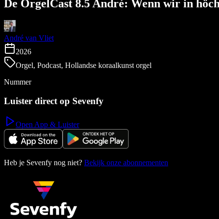
De OrgelCast 8.5 André: Wenn wir in höch
André van Vliet
2026
Orgel, Podcast, Hollandse koraalkunst orgel
Nummer
Luister direct op Sevenfy
Open App & Luister
Heb je Sevenfy nog niet?
Bekijk onze abonnementen