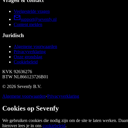
Vragen & contact
Veelgestelde vragen
support@sevenfy.nl
Content melden
Juridisch
Algemene voorwaarden
Privacyverklaring
Onze grondslag
Cookiebeleid
KVK
92636276
BTW
NL866123726B01
©
2026
Sevenfy B.V.
Algemene voorwaarden
·
Privacyverklaring
Cookies op Sevenfy
We gebruiken cookies die nodig zijn om de site te laten werken. Daar
hierover lees je in ons
cookiebeleid
.