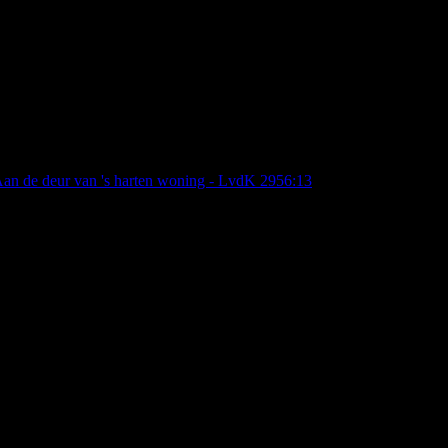
 Aan de deur van 's harten woning - LvdK 295
6:13