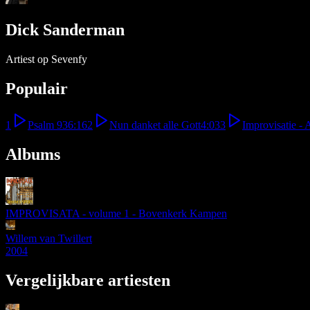
Dick Sanderman
Artiest op Sevenfy
Populair
1
Psalm 93
6:16
2
Nun danket alle Gott
4:03
3
Improvisatie -
Albums
IMPROVISATA - volume 1 - Bovenkerk Kampen
Willem van Twillert
2004
Vergelijkbare artiesten