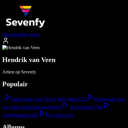
App Store
Play Store
Hendrik van Veen
Artiest op Sevenfy
Populair
1
improvisatie over Till we meet again
3:15
2
improvisatie over
wij willen Holland houwen
4:03
3
Zie het kruis
7:34
4
Oranjefantasie
4:30
5
Yes I know
3:02
Albums