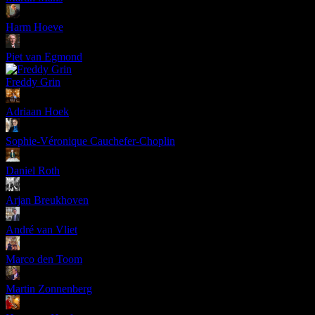
Harm Hoeve
Piet van Egmond
Freddy Grin
Adriaan Hoek
Sophie-Véronique Cauchefer-Choplin
Daniel Roth
Arjan Breukhoven
André van Vliet
Marco den Toom
Martin Zonnenberg