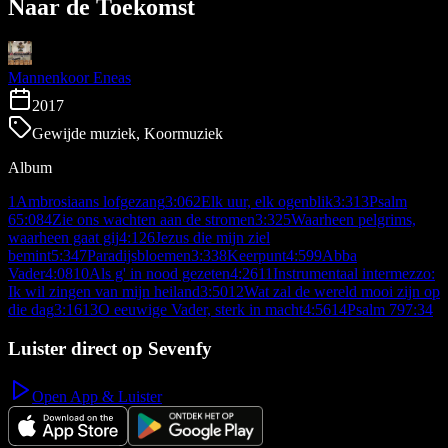
Naar de Toekomst
Mannenkoor Eneas
2017
Gewijde muziek, Koormuziek
Album
1
Ambrosiaans lofgezang
3:06
2
Elk uur, elk ogenblik
3:31
3
Psalm
6
5:08
4
Zie ons wachten aan de stromen
3:32
5
Waarheen pelgrims,
waarheen gaat gij
4:12
6
Jezus die mijn ziel
bemint
5:34
7
Paradijsbloemen
3:33
8
Keerpunt
4:59
9
Abba
Vader
4:08
10
Als g' in nood gezeten
4:26
11
Instrumentaal intermezzo:
Ik wil zingen van mijn heiland
3:50
12
Wat zal de wereld mooi zijn op
die dag
3:16
13
O eeuwige Vader, sterk in macht
4:56
14
Psalm 79
7:34
Luister direct op Sevenfy
Open App & Luister