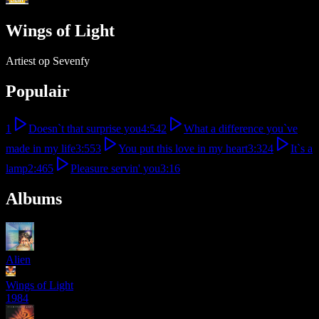
Wings of Light
Artiest op Sevenfy
Populair
1
Doesn`t that surprise you
4:54
2
What a difference you`ve
made in my life
3:55
3
You put this love in my heart
3:32
4
It`s a
lamp
2:46
5
Pleasure servin' you
3:16
Albums
Alien
Wings of Light
1984