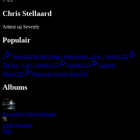
Chris Stellaard
Artiest op Sevenfy
Populair
1
Yerushala'im shel zahav - improvisatie - Live - Single
3:20
2
The Joy - Live - Single
1:57
3
Herstil
2:17
4
Gabriels
Oboe
2:35
5
Nearer my God to Thee
5:03
Albums
It is well by Chris Stellaard
Chris Stellaard
2021