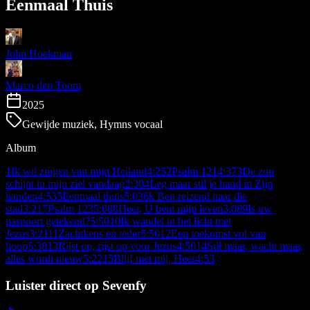
Eenmaal Thuis
John Hoekman
Marco den Toom
2025
Gewijde muziek, Hymns vocaal
Album
1
Ik wil zingen van mijn Heiland
4:25
2
Psalm 121
4:37
3
De zon
schijnt in mijn ziel vandaag
2:30
4
Leg maar stil je hand in Zijn
handen
4:53
5
Eenmaal thuis
5:03
6
k Ben reizend naar die
stad
3:21
7
Psalm 123
5:08
8
Heer, U bent mijn leven
3:08
9
Is uw
paspoort getekend?
5:50
10
Ik wandel in het licht met
Jezus
3:21
11
Zachtkens en teder
5:50
12
Een toekomst vol van
hoop
5:38
13
Rijst op, rijst op voor Jezus
4:50
14
Stil maar, wacht maar,
alles wordt nieuw
5:22
15
Blijf met mij, Heer
4:53
Luister direct op Sevenfy