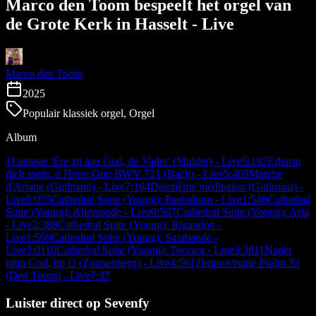
Marco den Toom bespeelt het orgel van
de Grote Kerk in Hasselt - Live
Marco den Toom
2025
Populair klassiek orgel, Orgel
Album
1
Fantasie 'Ere zij aan God, de Vader' (Mulder) - Live
5:19
2
Erbarm
dich mein, o Herre Gott BWV 721 (Bach) - Live
5:40
3
Marche
d'Ariane (Guilmant) - Live
7:16
4
Deuxième méditation (Guilmant) -
Live
5:05
5
Cathedral Suite (Young): Paeludium - Live
1:54
6
Cathedral
Suite (Young): Allemande - Live
0:50
7
Cathedral Suite (Young): Aria
- Live
2:38
8
Cathedral Suite (Young): Rigaudon -
Live
1:56
9
Cathedral Suite (Young): Sarabande -
Live
3:01
10
Cathedral Suite (Young): Toccata - Live
3:38
11
Nader
mijn God, bij U (Zonnenberg) - Live
4:56
12
Improvisatie Psalm 33
(Den Toom) - Live
7:37
Luister direct op Sevenfy