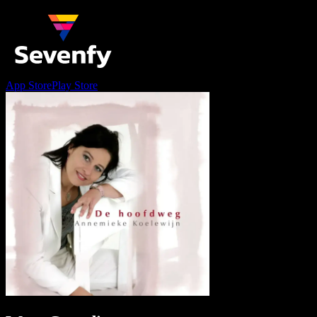
App Store
Play Store