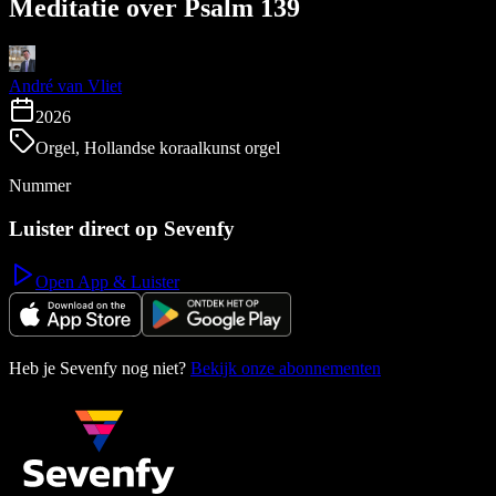
Meditatie over Psalm 139
André van Vliet
2026
Orgel, Hollandse koraalkunst orgel
Nummer
Luister direct op Sevenfy
Open App & Luister
Heb je Sevenfy nog niet?
Bekijk onze abonnementen