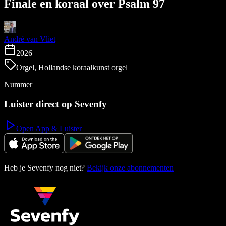
Finale en koraal over Psalm 97
André van Vliet
2026
Orgel, Hollandse koraalkunst orgel
Nummer
Luister direct op Sevenfy
Open App & Luister
Heb je Sevenfy nog niet?
Bekijk onze abonnementen