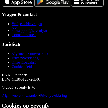
Vragen & contact
Veelgestelde vragen
support@sevenfy.nl
Content melden
Juridisch
Algemene voorwaarden
Privacyverklaring
Onze grondslag
Cookiebeleid
KVK
92636276
BTW
NL866123726B01
©
2026
Sevenfy B.V.
Algemene voorwaarden
·
Privacyverklaring
Cookies op Sevenfy