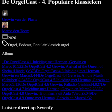
De OrgelCast - 4. Populaire klassieken
Gerwin van der Plaats
Marco den Toom
2026
Orgel, Podcast, Populair klassiek orgel
Album
1
De OrgelCast 4.1 Inleiding met Herman, Gerwin en
Marco
10:52
2
De OrgelCast 4.2 Gerwin: Arrival of the Queen of
Sheba (Händel)
3:37
3
De OrgelCast 4.3 Inleiding met Herman,
Gerwin en Marco
3:44
4
De OrgelCast 4.4 Gerwin: An die Musik
(Schubert)
2:34
5
De OrgelCast 4.5 Inleiding met Herman, Gerwin en
Marco
5:13
6
De OrgelCast 4.6 Gerwin: Palladio (Jenkins)
4:02
7
De
OrgelCast 4.7 Inleiding met Herman, Gerwin en Marco
2:28
8
De
OrgelCast 4.8 Gerwin: Triomfmars uit Aïda (Verdi)
5:04
9
De
OrgelCast 4.9 Outro met Herman, Gerwin en Marco
1:32
Luister direct op Sevenfy