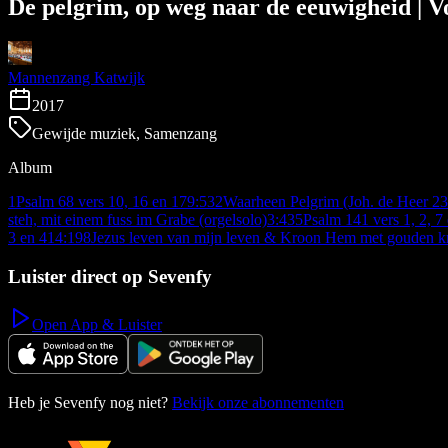
De pelgrim, op weg naar de eeuwigheid | Vo
Mannenzang Katwijk
2017
Gewijde muziek, Samenzang
Album
1
Psalm 68 vers 10, 16 en 17
9:53
2
Waarheen Pelgrim (Joh. de Heer 232
steh, mit einem fuss im Grabe (orgelsolo)
3:43
5
Psalm 141 vers 1, 2, 7 
3 en 4
14:19
8
Jezus leven van mijn leven & Kroon Hem met gouden k
Luister direct op Sevenfy
Open App & Luister
Heb je Sevenfy nog niet?
Bekijk onze abonnementen