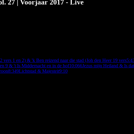
l. 27 | Voorjaar 2017 - Live
 vers 1 en 2) & 'k Ben reizend naar die stad (Joh den Heer 19 vers
5:4
en 9 & 't Is Middernacht en in de hof
10:06
6
Jezus mijn Heiland & Is dat
roon
8:34
9
Lichtstad & Majesteit
9:10