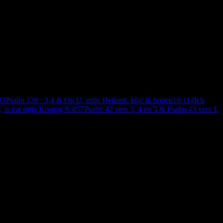
3
3
Psalm 130 : 3,4 & Op U, mijn Heiland, blijf ik hopen
10:11
4
Ich
, is dat mijn Koning?
6:05
7
Psalm 42 vers 3, 4 en 5 & Psalm 43 vers 1,