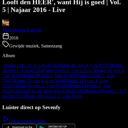
Looft den HEER', want Hij is goed | Vol.
5 | Najaar 2016 - Live
Mannenzang Katwijk
2016
Gewijde muziek, Samenzang
Album
1
Psalm 124 vers 1, 3 en 4
5:36
2
Psalm 40 vers 3, 4 en 8
7:57
3
Psalm
28 vers 1, 5 en 6
5:22
4
Psalm 5 vers 1, 3 en 12
5:12
5
Psalm 16 vers 1,
3 en 6
6:03
6
Psalm 88 vers 1, 6 en 8
5:40
7
Psalm 52 vers 1, 6 en
7
4:47
8
Psalm 76 vers 1, 2 en 5
6:00
9
Psalm 112 vers 1, 2 en
3
5:20
10
Palm 65 vers 3, 7 en 9
6:09
11
Psalm 148 vers 1, 3 en
5
6:18
12
Ich ruf’ zu dir, Herr Jesu Christ
3:10
13
Psalm 136 vers 1, 3, 7
en 26
4:15
14
Psalm 100 vers 1, 2, 3 en 4
5:09
Luister direct op Sevenfy
Open App & Luister