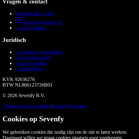
Vragen & contact
Veelgestelde vragen
support@sevenfy.nl
Content melden
Juridisch
Algemene voorwaarden
Privacyverklaring
Onze grondslag
Cookiebeleid
KVK
92636276
BTW
NL866123726B01
©
2026
Sevenfy B.V.
Algemene voorwaarden
·
Privacyverklaring
Cookies op Sevenfy
We gebruiken cookies die nodig zijn om de site te laten werken.
Daarnaast willen we graag cookies plaatsen voor voorkeuren,