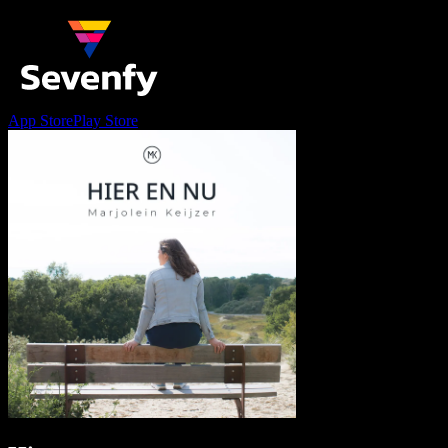
App Store
Play Store