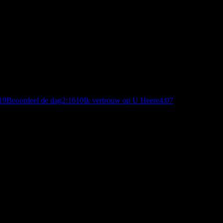
1
9
Beoordeel de dag
2:16
10
Ik vertrouw op U Heere
4:07