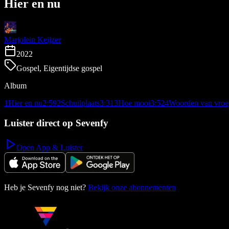
Hier en nu
Marjolein Keijzer
2022
Gospel, Eigentijdse gospel
Album
1
Hier en nu
2:59
2
Schuilplaats
3:31
3
Hoe mooi
3:52
4
Woorden van vroe
Luister direct op Sevenfy
Open App & Luister
Heb je Sevenfy nog niet?
Bekijk onze abonnementen