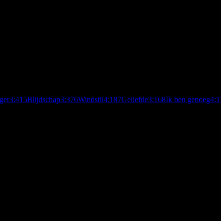
ger
3:41
5
Blijdschap
3:37
6
Windstil
4:18
7
Geliefde
3:16
8
Ik ben genoeg
4:1