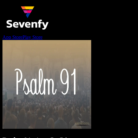
App Store
Play Store