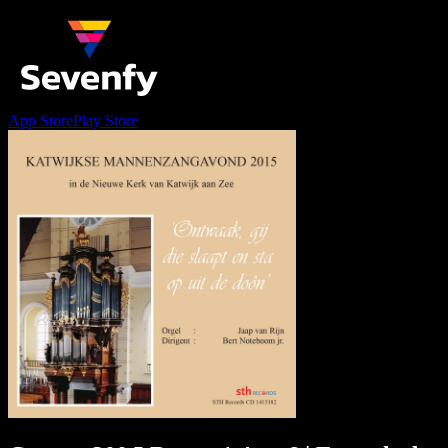
App Store
Play Store