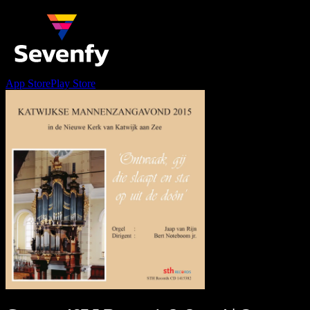
App Store
Play Store