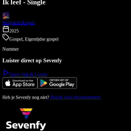
Ik leef - Single
Marjolein Keijzer
2025
Gospel, Eigentijdse gospel
Nummer
Luister direct op Sevenfy
Open App & Luister
Heb je Sevenfy nog niet?
Bekijk onze abonnementen