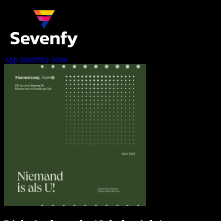
App Store
Play Store