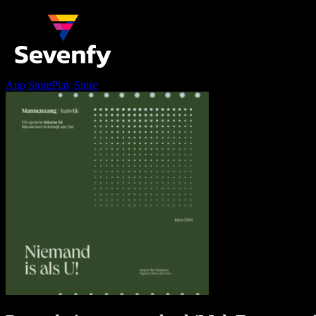
App Store
Play Store