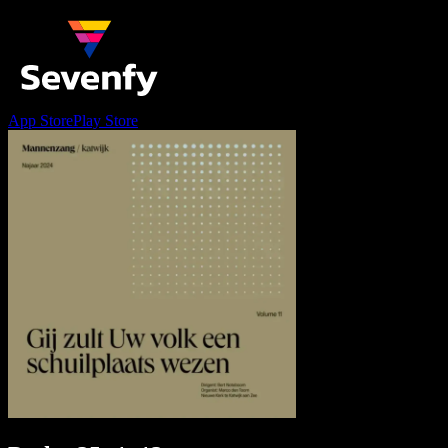
App Store
Play Store