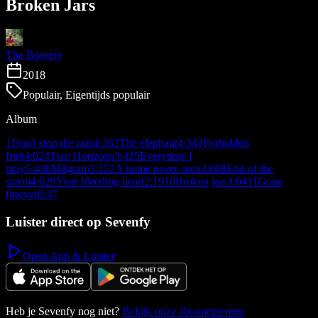
Broken Jars
The Bowery
2018
Populair, Eigentijds populair
Album
1
Don't stop the rain
4:36
2
The elephant
4:34
3
Forbidden
fruit
4:02
4
Two Horizons
3:42
5
Everytime I
pray
5:43
6
Milgram
3:15
7
A home never seen
3:00
8
End of the
storm
4:02
9
Your bleeding heart
2:19
10
Broken jars
3:04
11
Gone
forever
6:37
Luister direct op Sevenfy
Open App & Luister
Heb je Sevenfy nog niet?
Bekijk onze abonnementen