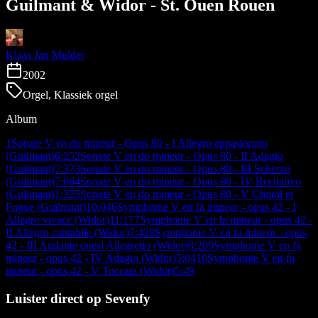
Guilmant & Widor - St. Ouen Rouen
Klaas Jan Mulder
2002
Orgel, Klassiek orgel
Album
1
Sonate V en do mineur - Opus 80 - I Allegro appasionato
(Guilmant)
6:25
2
Sonate V en do mineur - Opus 80 - II Adagio
(Guilmant)
7:37
3
Sonate V en do mineur - Opus 80 - III Scherzo
(Guilmant)
7:06
4
Sonate V en do mineur - Opus 80 - IV Recitativo
(Guilmant)
1:32
5
Sonate V en do mineur - Opus 80 - V Choral et
Fugue (Guilmant)
10:04
6
Symphonie V en fa mineur - opus 42 - I
Allegro vivace (Widor)
11:17
7
Symphonie V en fa mineur - opus 42 -
II Allegro cantabile (Widor)
7:42
8
Symphonie V en fa mineur - opus
42 - III Andante quesi Allegretto (Widor)
8:20
9
Symphonie V en fa
mineur - opus 42 - IV Adagio (Widor)
5:04
10
Symphonie V en fa
mineur - opus 42 - V Toccata (Widor)
5:49
Luister direct op Sevenfy