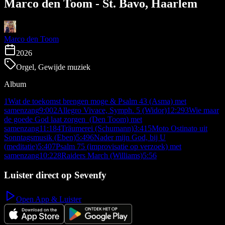
Marco den Toom - St. Bavo, Haarlem
Marco den Toom
2026
Orgel, Gewijde muziek
Album
1
Wat de toekomst brengen moge & Psalm 43 (Asma) met
samenzang
9:00
2
Allegro Vivace, Symph. 5 (Widor)
12:29
3
Wie maar
de goede God laat zorgen (Den Toom) met
samenzang
11:18
4
Träumerei (Schumann)
3:41
5
Moto Ostinato uit
Sonntagsmusik (Eben)
5:49
6
Nader mijn God, bij U
(meditatie)
5:40
7
Psalm 75 (improvisatie op verzoek) met
samenzang
10:22
8
Raiders March (Williams)
5:56
Luister direct op Sevenfy
Open App & Luister