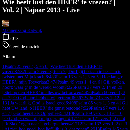
Wie heeft lust den HEER' te vrezen? |
Vol. 2 | Najaar 2013 - Live
Mannenzang Katwijk
2013
Gewijde muziek
Album
1
Psalm 25 vers 4, 5 en 6 | Wie heeft lust den HEER’ te
vrezen
8:58
2
Psalm 2 vers 3, 6 en 7 | Durf gij bestaan te bestaan te
twisten met Mijn kracht
6:48
3
Psalm 13 vers 1, 3 en 5 | Hoe lang, o
HEER’, mijn Toeverlaat
3:47
4
Psalm 49 vers 1, 4 en 6 | Gij, volken,
hoort; waar g’ in de wereld woont
7:22
5
Psalm 37 vers 2, 14 en 20
| Stel op den HEER’ in alles uw betrouwen
4:45
6
Psalm 60 vers 1, 3
en 7 | O God, hoe hebben wij getreurd
6:56
7
Psalm 73 vers 1, 12 en
13 | Ja waarlijk, God is Israel goed
6:40
8
Psalm 85 vers 1, 3 en 4 | Gij
hebt Uw land, o HEER’ die gunst betoond
7:52
9
Psalm 97 vers 1, 6
en 7 | God heerst als Opperheer
5:42
10
Psalm 109 vers 1, 13 en 16
| O God, zo waardig mijn gezangen
4:17
11
Psalm 121 vers 1, 2 en 4
| ‘k Sla d’ ogen naar ’t gebergte heen
4:17
12
Psalm 133 vers 1, 2 en 3
| Ai ziet, hoe goed, hoe lief’lijk is ’t, dat zonen
5:29
13
Psalm 145 vers