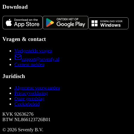
Download
Vragen & contact
Veelgestelde vragen
support@sevenfy.nl
Content melden
Juridisch
Algemene voorwaarden
Privacyverklaring
Onze grondslag
Cookiebeleid
KVK
92636276
BTW
NL866123726B01
©
2026
Sevenfy B.V.