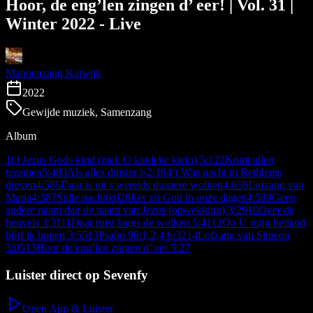
Hoor, de eng’len zingen d’ eer! | Vol. 31 |
Winter 2022 - Live
Mannenzang Katwijk
2022
Gewijde muziek, Samenzang
Album
1
O Jezus Gods kind (mel. O kindeke klein)
5:12
2
Komt allen
tezamen
5:48
3
Als alles duister is
2:18
4
‘t Was nacht in Bethlems
dreven
4:58
5
Daar is uit s werelds duistere wolken
4:05
6
Lofzang van
Maria
4:38
7
Stille nacht
6:02
8
Eer zĳ God in onze dagen
4:58
9
Geen
andere naam dan de naam van Jezus (opwekking)
3:29
10
Over de
heuvels
3:31
11
Daar ruist langs de wolken
5:41
12
Op U mĳn heiland
blĳf ik hopen
3:55
13
Psalm 98:1,2,4
6:32
14
Lofzang van Simeon
3:05
15
Hoor de eng’len zingen d’ eer
5:27
Luister direct op Sevenfy
Open App & Luister