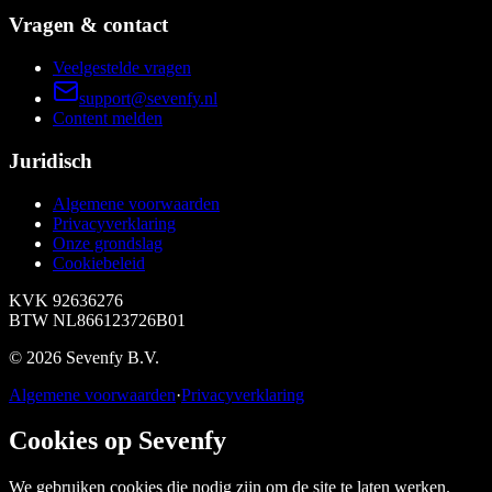
Vragen & contact
Veelgestelde vragen
support@sevenfy.nl
Content melden
Juridisch
Algemene voorwaarden
Privacyverklaring
Onze grondslag
Cookiebeleid
KVK
92636276
BTW
NL866123726B01
©
2026
Sevenfy B.V.
Algemene voorwaarden
·
Privacyverklaring
Cookies op Sevenfy
We gebruiken cookies die nodig zijn om de site te laten werken.