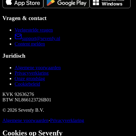
Vragen & contact
Veelgestelde vragen
support@sevenfy.nl
Content melden
Juridisch
Algemene voorwaarden
Privacyverklaring
Onze grondslag
Cookiebeleid
KVK
92636276
BTW
NL866123726B01
©
2026
Sevenfy B.V.
Algemene voorwaarden
·
Privacyverklaring
Cookies op Sevenfy