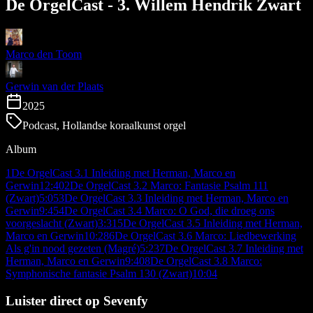
De OrgelCast - 3. Willem Hendrik Zwart
Marco den Toom
Gerwin van der Plaats
2025
Podcast, Hollandse koraalkunst orgel
Album
1
De OrgelCast 3.1 Inleiding met Herman, Marco en
Gerwin
12:40
2
De OrgelCast 3.2 Marco: Fantasie Psalm 111
(Zwart)
5:05
3
De OrgelCast 3.3 Inleiding met Herman, Marco en
Gerwin
9:45
4
De OrgelCast 3.4 Marco: O God, die droeg ons
voorgeslacht (Zwart)
3:31
5
De OrgelCast 3.5 Inleiding met Herman,
Marco en Gerwin
10:28
6
De OrgelCast 3.6 Marco: Liedbewerking
Als g'in nood gezeten (Magré)
5:23
7
De OrgelCast 3.7 Inleiding met
Herman, Marco en Gerwin
9:40
8
De OrgelCast 3.8 Marco:
Symphonische fantasie Psalm 130 (Zwart)
10:04
Luister direct op Sevenfy