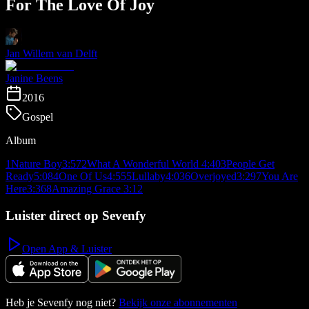
For The Love Of Joy
Jan Willem van Delft
Janine Beens
2016
Gospel
Album
1
Nature Boy
3:57
2
What A Wonderful World
4:40
3
People Get
Ready
5:08
4
One Of Us
4:55
5
Lullaby
4:03
6
Overjoyed
3:29
7
You Are
Here
3:36
8
Amazing Grace
3:12
Luister direct op Sevenfy
Open App & Luister
Heb je Sevenfy nog niet?
Bekijk onze abonnementen