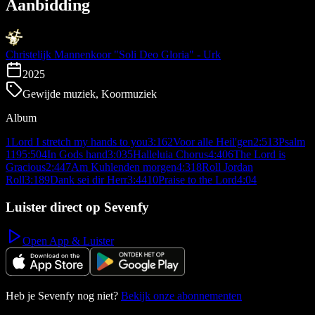
Aanbidding
Christelijk Mannenkoor "Soli Deo Gloria" - Urk
2025
Gewijde muziek, Koormuziek
Album
1
Lord I stretch my hands to you
3:16
2
Voor alle Heil'gen
2:51
3
Psalm
119
5:50
4
In Gods hand
3:03
5
Halleluia Chorus
4:40
6
The Lord is
Gracious
2:44
7
Am Kuhlenden morgen
4:31
8
Roll Jordan
Roll
3:18
9
Dank sei dir Herr
3:44
10
Praise to the Lord
4:04
Luister direct op Sevenfy
Open App & Luister
Heb je Sevenfy nog niet?
Bekijk onze abonnementen