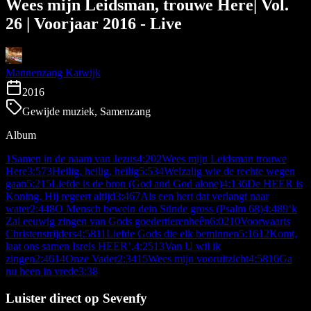
Wees mijn Leidsman, trouwe Here| Vol.
26 | Voorjaar 2016 - Live
Mannenzang Katwijk
2016
Gewijde muziek, Samenzang
Album
1
Samen in de naam van Jezus
4:20
2
Wees mijn Leidsman trouwe
Here
3:57
3
Heilig, heilig, heilig
5:53
4
Welzalig wie de rechte wegen
gaan
5:21
5
Liefde is de bron (God and God alone)
4:13
6
De HEER is
Koning, Hij regeert altijd
3:46
7
Als een hert dat verlangt naar
water
2:44
8
O Mensch bewein dein Sünde gross (Psalm 68)
4:48
9
‘k
Zal eeuwig zingen van Gods goedertierenheên
6:02
10
Voorwaarts
Christenstrijders
4:58
11
Liefde Gods die elk beminnen
5:16
12
Komt,
laat ons samen Isrels HEER’,
4:25
13
Van U wil ik
zingen
2:46
14
Onze Vader
2:34
15
Wees mijn vooruitzicht
4:58
16
Ga
nu heen in vrede
3:38
Luister direct op Sevenfy