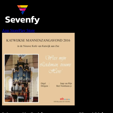
App Store
Play Store