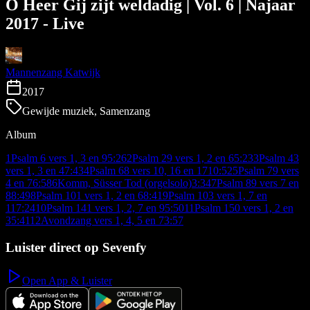
O Heer Gij zijt weldadig | Vol. 6 | Najaar
2017 - Live
Mannenzang Katwijk
2017
Gewijde muziek, Samenzang
Album
1
Psalm 6 vers 1, 3 en 9
5:26
2
Psalm 29 vers 1, 2 en 6
5:23
3
Psalm 43
vers 1, 3 en 4
7:43
4
Psalm 68 vers 10, 16 en 17
10:52
5
Psalm 79 vers
4 en 7
6:58
6
Komm, Süsser Tod (orgelsolo)
3:34
7
Psalm 89 vers 7 en
8
8:49
8
Psalm 101 vers 1, 2 en 6
8:41
9
Psalm 103 vers 1, 7 en
11
7:24
10
Psalm 141 vers 1, 2, 7 en 9
5:50
11
Psalm 150 vers 1, 2 en
3
5:41
12
Avondzang vers 1, 4, 5 en 7
3:57
Luister direct op Sevenfy
Open App & Luister