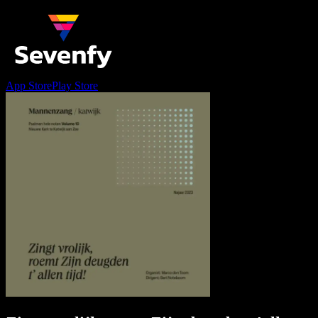
App Store
Play Store