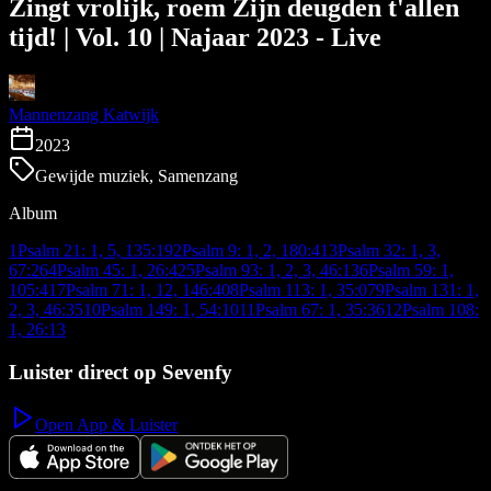
Zingt vrolijk, roem Zijn deugden t'allen
tijd! | Vol. 10 | Najaar 2023 - Live
Mannenzang Katwijk
2023
Gewijde muziek, Samenzang
Album
1
Psalm 21: 1, 5, 13
5:19
2
Psalm 9: 1, 2, 18
0:41
3
Psalm 32: 1, 3,
6
7:26
4
Psalm 45: 1, 2
6:42
5
Psalm 93: 1, 2, 3, 4
6:13
6
Psalm 59: 1,
10
5:41
7
Psalm 71: 1, 12, 14
6:40
8
Psalm 113: 1, 3
5:07
9
Psalm 131: 1,
2, 3, 4
6:35
10
Psalm 149: 1, 5
4:10
11
Psalm 67: 1, 3
5:36
12
Psalm 108:
1, 2
6:13
Luister direct op Sevenfy
Open App & Luister