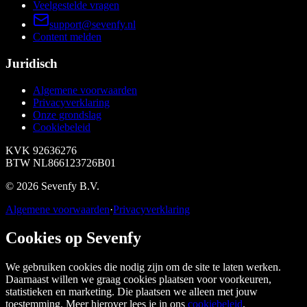
Veelgestelde vragen
support@sevenfy.nl
Content melden
Juridisch
Algemene voorwaarden
Privacyverklaring
Onze grondslag
Cookiebeleid
KVK
92636276
BTW
NL866123726B01
©
2026
Sevenfy B.V.
Algemene voorwaarden
·
Privacyverklaring
Cookies op Sevenfy
We gebruiken cookies die nodig zijn om de site te laten werken.
Daarnaast willen we graag cookies plaatsen voor voorkeuren,
statistieken en marketing. Die plaatsen we alleen met jouw
toestemming. Meer hierover lees je in ons
cookiebeleid
.