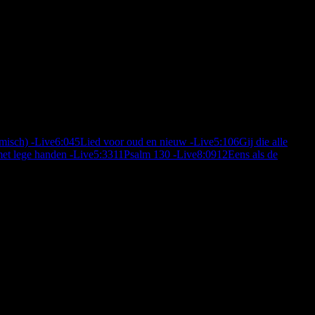
tmisch) -Live
6:04
5
Lied voor oud en nieuw -Live
5:10
6
Gij die alle
et lege handen -Live
5:33
11
Psalm 130 -Live
8:09
12
Eens als de