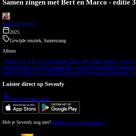
Samen zingen met Bert en Marco - editie 3
Marco den Toom
2025
Gewijde muziek, Samenzang
Album
1
Psalm 43:1,3,4 -Live
6:01
2
Neem, Heer, mijn beide handen -Live
6:4
sterren houdt -Live
4:33
7
Avondzang -Live
6:14
8
Orgelimprovisatie op
bazuinen klinken -Live
3:47
13
De dag door Uwe gunst ontvangen -Li
Luister direct op Sevenfy
Open App & Luister
Heb je Sevenfy nog niet?
Bekijk onze abonnementen