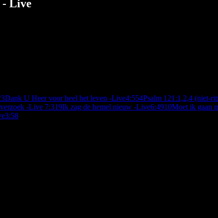
 - Live
2
3
Dank U Heer voor heel het leven -Live
4:55
4
Psalm 121:1,2,4 (niet-ri
 verzoek -Live
7:31
9
Ik zag de hemel nieuw -Live
6:49
10
Moet ik gaan m
ve
3:58