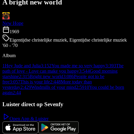
A bright new world
New Hope
1969
Eigentijdse christelijke muziek, Eigentijdse christelijke muziek
'60 - '70
Album
1
Hey Jude and Julia
3:15
2
You made me so very happy
3:39
3
The
path of love - Love can make you happy
3:54
4
Good morning
starshine
2:31
5
Bright new world
3:08
6
People got to be
free
3:05
7
This is your life
2:44
8
More today than
yesterday
2:42
9
Windmills of your mind
2:59
10
You could be born
again
2:44
Luister direct op Sevenfy
Open App & Luister