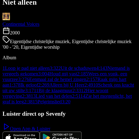
Niet alleen
Continental Voices
2000
Eigentijdse christelijke muziek, Eigentijdse christelijke muziek
'00 - '20, Eigentijdse worship
Album
1
Loop je pad niet alleen
3:32
2
Uit de schaduwen
4:14
3
Niemand is
vergeefs gekomen
3:00
4
Houd mij vast
2:18
5
Wees een vonk, een
vuurzee
3:27
6
Eenmaal zal de hemel zingen
2:15
7
Raak mijn hart
aan
1:37
8
Ik geloof
2:26
9
Alleen bij U Heer
2:49
10
Schenk ons kracht
uit uw stilte
3:17
11
Bij de klaagmuur
2:33
12
Hier woont
vergeving
2:38
13
Lied van het delen
2:51
14
Zie het morgenlicht, het
graf is leeg
2:38
15
Pelgrimslied
3:20
Luister direct op Sevenfy
Open App & Luister