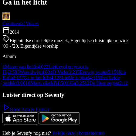
Ga in het licht
Continental Voices
2014
Eigentijdse christelijke muziek, Eigentijdse christelijke muziek
'00 - '20, Eigentijdse worship
Album
1
Missie van liefde
4:02
2
Liefdevol en groot is
Hij
2:58
3
Wereldwijd
4:03
4
O Vader
3:23
5
Eeuwig winter
5:15
6
Kia
Kaha
2:15
7
Ga in het licht
4:12
8
Liefde is blind
4:31
9
Een liefde
ontdekt
3:00
10
Nkosi sikelel'i
1:50
11
Ga
3:25
12
De Heer zegent
2:12
Luister direct op Sevenfy
Open App & Luister
Heb je Sevenfy nog niet?
Bekijk onze abonnementen